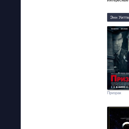
Интересные
Энн Уиттм
Призрак