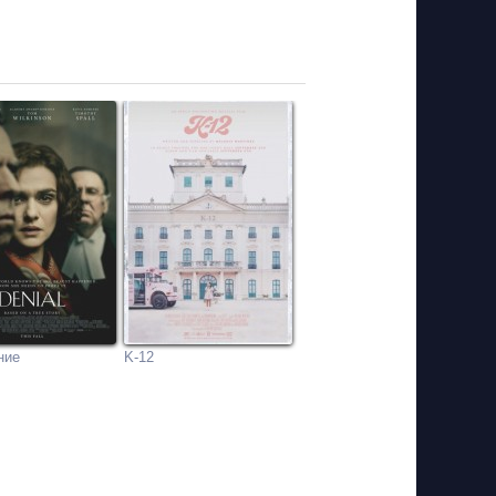
ние
K-12