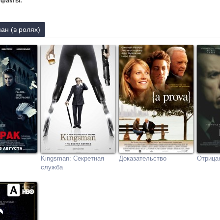
 факты:
ан (в ролях)
Kingsman: Секретная
Доказательство
Отрица
служба