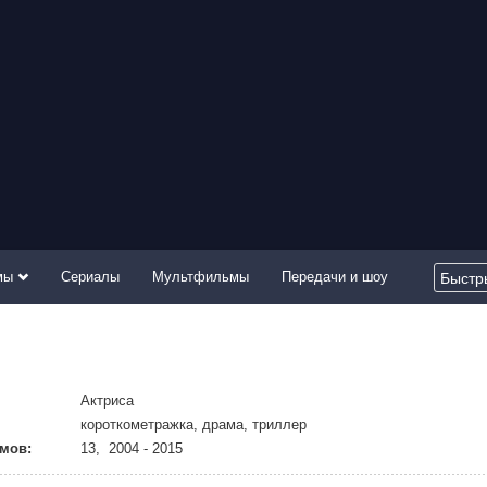
мы
Сериалы
Мультфильмы
Передачи и шоу
Актриса
короткометражка, драма, триллер
мов:
13, 2004 - 2015