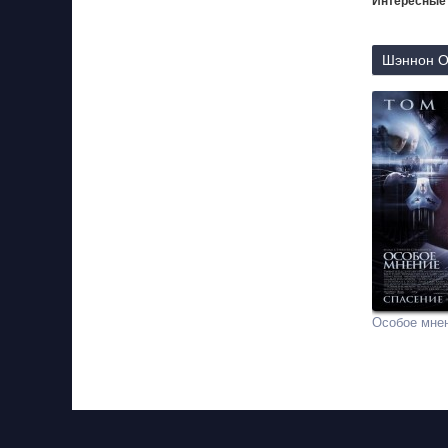
Интересные
Шэннон О’
Особое мне