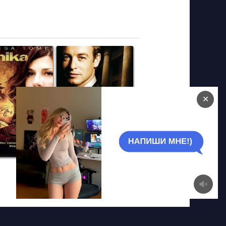
✕
Защитник