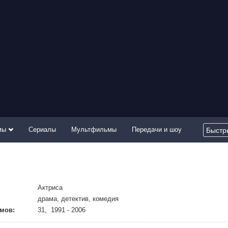
мы
Сериалы
Мультфильмы
Передачи и шоу
Актриса
драма, детектив, комедия
мов:
31, 1991 - 2006