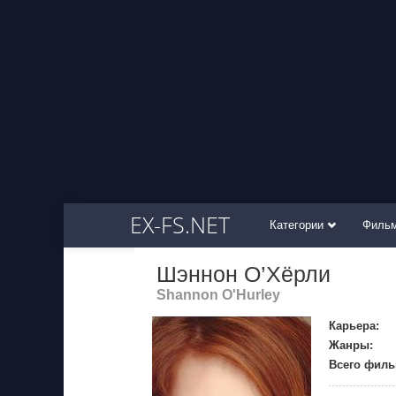
EX-FS.NET
Категории
Филь
Шэннон О’Хёрли
Shannon O'Hurley
Карьера:
Жанры:
Всего филь