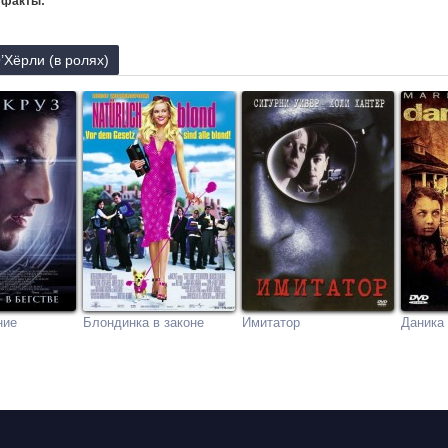
 факты:
Хёрли (в ролях)
ние
Блондинка в законе
Имитатор
Даника