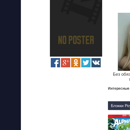
Без обя
Интересные
Блэкки Ро