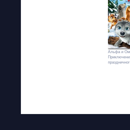
Альфа и Ом
Приключени
праздничног