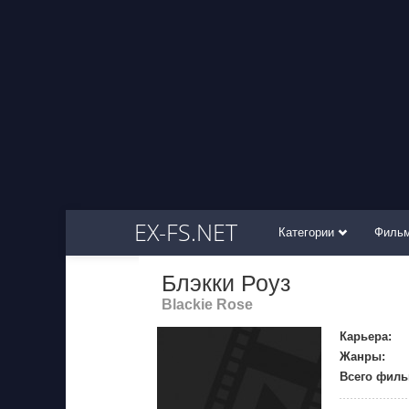
EX-FS.NET
Категории
Филь
Блэкки Роуз
Blackie Rose
Карьера:
Жанры:
Всего филь