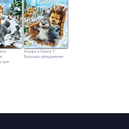
ега:
Альфа и Омега 7:
я
Большое обледенение
о воя