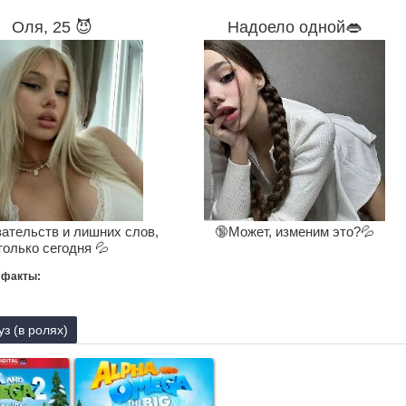
Оля, 25 😈
Надоело одной👄
зательств и лишних слов,
🔞Может, изменим это?💦
только сегодня 💦
 факты:
уз (в ролях)