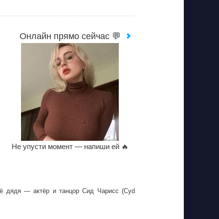
Онлайн прямо сейчас 💬
Не упусти момент — напиши ей 🔥
ё дядя — актёр и танцор Сид Чарисс (Cyd