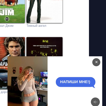
азал Джим
Темный ангел
✕
 дорог
Часовой / Страж