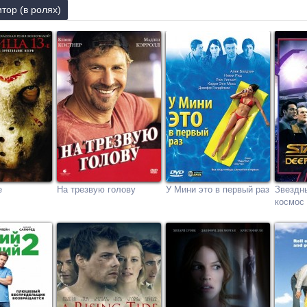
тор (в ролях)
е
На трезвую голову
У Мини это в первый раз
Звездн
космос