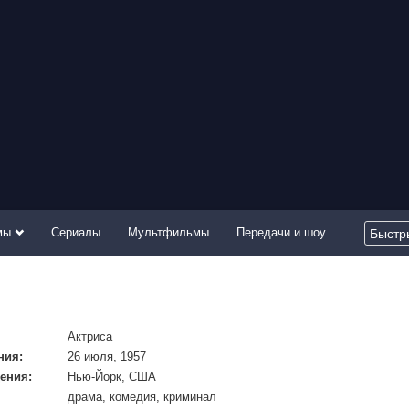
мы
Сериалы
Мультфильмы
Передачи и шоу
Актриса
ния:
26 июля, 1957
ения:
Нью-Йорк, США
драма, комедия, криминал