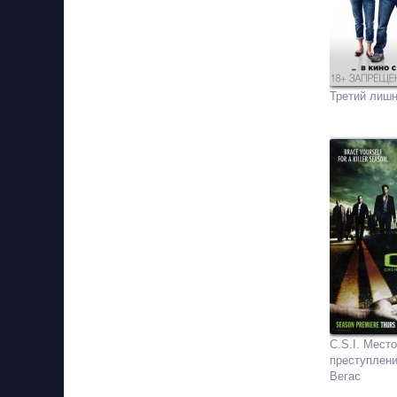
Третий лишн
C.S.I. Место
преступлени
Вегас