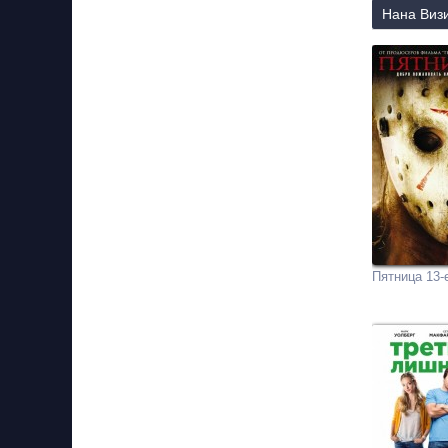
Нана Визи
Пятница 13-