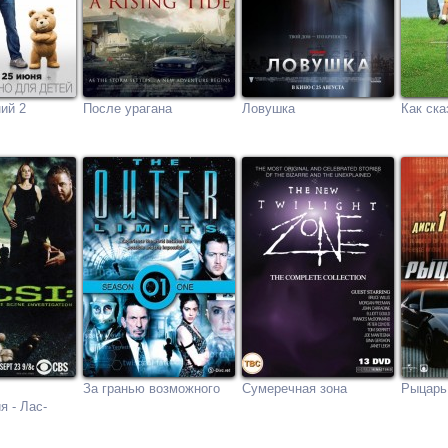
ий 2
После урагана
Ловушка
Как ск
За гранью возможного
Сумеречная зона
Рыцарь
я - Лас-