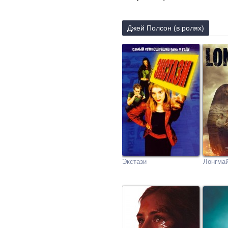
Джей Полсон (в ролях)
Экстази
Лонгма