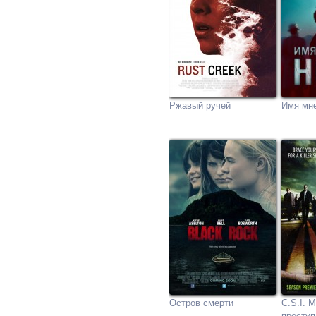
Ржавый ручей
Имя мн
Остров смерти
C.S.I. 
преступ