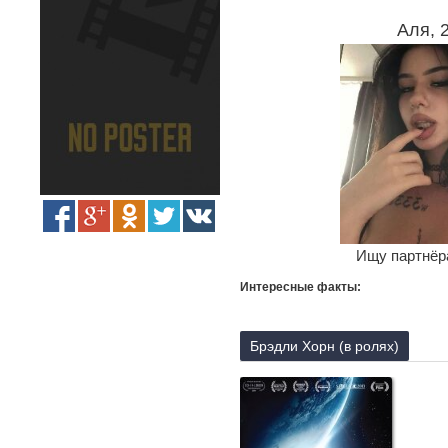
Аля, 
Ищу партнёра
Интересные факты:
Брэдли Хорн (в ролях)