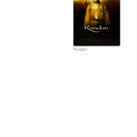
Кундун