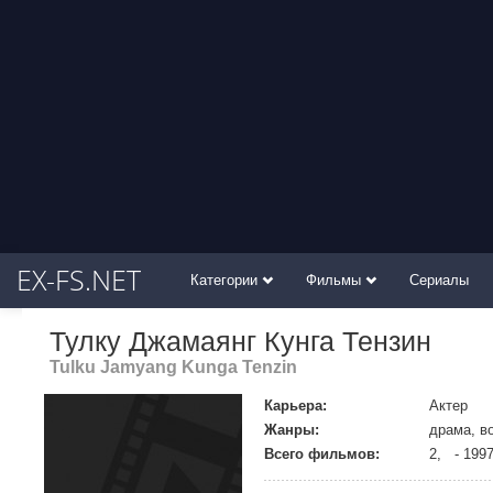
EX-FS.NET
Категории
Фильмы
Сериалы
Тулку Джамаянг Кунга Тензин
Tulku Jamyang Kunga Tenzin
Карьера:
Актер
Жанры:
драма, в
Всего фильмов:
2, - 199