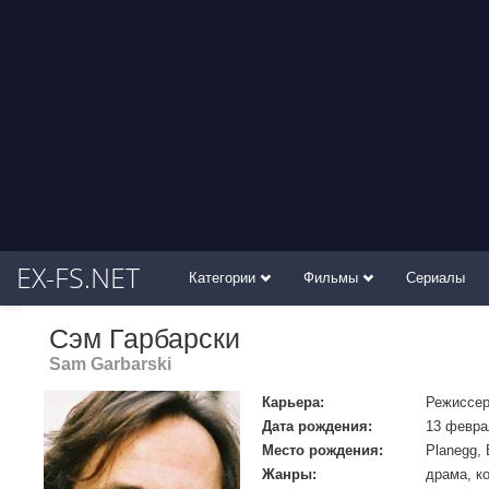
EX-FS.NET
Категории
Фильмы
Сериалы
Сэм Гарбарски
Sam Garbarski
Карьера:
Режиссер
Дата рождения:
13 февра
Место рождения:
Planegg, 
Жанры:
драма, к