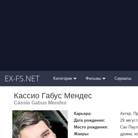
EX-FS.NET
Категории
Фильмы
Сериалы
Кассио Габус Мендес
Cássio Gabus Mendes
Карьера:
Актер, П
Дата рождения:
29 август
Место рождения:
Сао Паул
Жанры:
драма, к