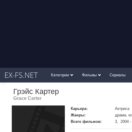
EX-FS.NET
Категории
Фильмы
Сериалы
Грэйс Картер
Grace Carter
Карьера:
Актриса
Жанры:
драма, к
Всего фильмов:
3, 2004 -