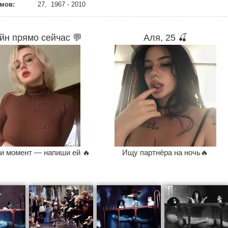
мов:
27, 1967 - 2010
йн прямо сейчас 💬
Аля, 25 🍒
и момент — напиши ей 🔥
Ищу партнёра на ночь🔥