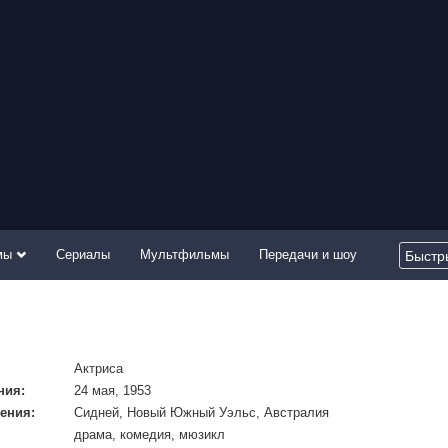
мы
Сериалы
Мультфильмы
Передачи и шоу
Актриса
ния:
24 мая, 1953
ения:
Сидней, Новый Южный Уэльс, Австралия
драма, комедия, мюзикл