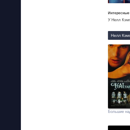
Интересные
У Нелл Кэмп
Нелл Кэмп
Большие на