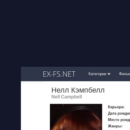
EX-FS.NET
Категории
Филь
Нелл Кэмпбелл
Nell Campbell
Карьера:
Дата рожде
Место рожд
Жанры: