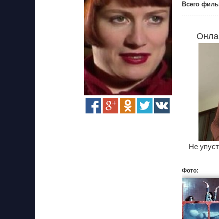
Всего филь
Онла
Не упуст
Фото: