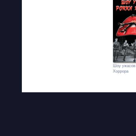
Шоу ужасов
Хоррора