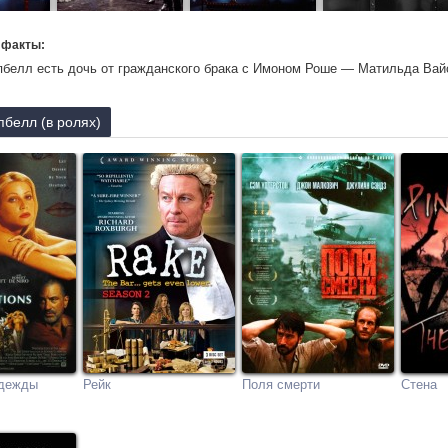
 факты:
белл есть дочь от гражданского брака с Имоном Роше — Матильда Вайо
белл (в ролях)
дежды
Рейк
Поля смерти
Стена