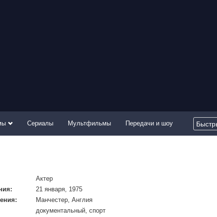
мы
Сериалы
Мультфильмы
Передачи и шоу
Актер
ния:
21 января, 1975
ения:
Манчестер, Англия
документальный, спорт