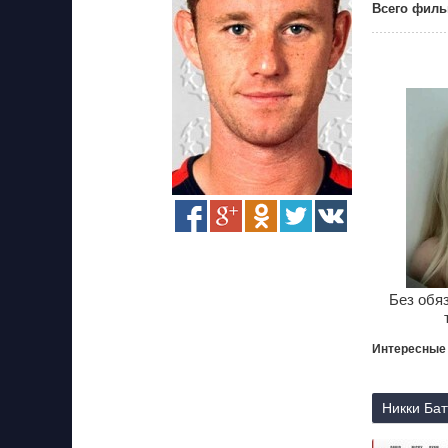
Всего филь
Без обя
Интересные
Никки Бат