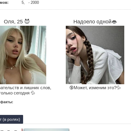
мов:
5, - 2000
Оля, 25 😈
Надоело одной👄
зательств и лишних слов,
🔞Может, изменим это?💦
только сегодня 💦
 факты:
т (в ролях)