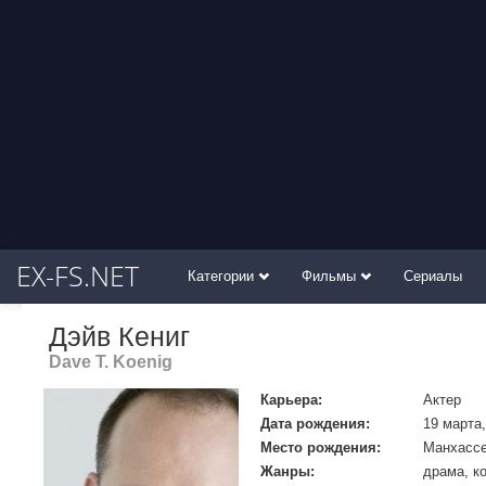
EX-FS.NET
Категории
Фильмы
Сериалы
Дэйв Кениг
Dave T. Koenig
Карьера:
Актер
Дата рождения:
19 марта,
Место рождения:
Манхассе
Жанры:
драма, к