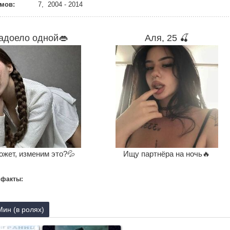
мов:
7, 2004 - 2014
адоело одной👄
Аля, 25 🍒
ожет, изменим это?💦
Ищу партнёра на ночь🔥
 факты:
ин (в ролях)