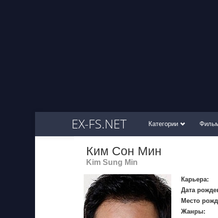
EX-FS.NET
Категории
Филь
Ким Сон Мин
Kim Sung Min
Карьера:
Дата рожде
Место рожд
Жанры: