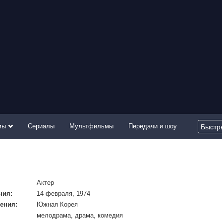
мы
Сериалы
Мультфильмы
Передачи и шоу
Актер
ния:
14 февраля, 1974
ения:
Южная Корея
мелодрама, драма, комедия