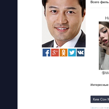
Всего филь
Н
🔞М
Интересные
Ким Сон М