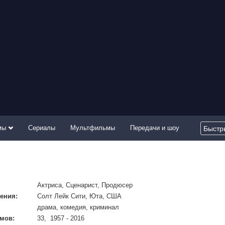
мы
Сериалы
Мультфильмы
Передачи и шоу
Актриса, Сценарист, Продюсер
ения:
Солт Лейк Сити, Юта, США
драма, комедия, криминал
мов:
33, 1957 - 2016