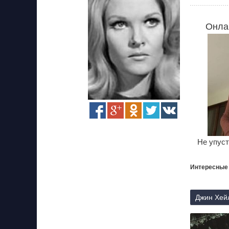
Онла
Не упуст
Интересные
Джин Хейл