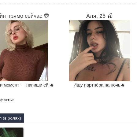
йн прямо сейчас 💬
Аля, 25 🍒
и момент — напиши ей 🔥
Ищу партнёра на ночь🔥
 факты:
 (в ролях)