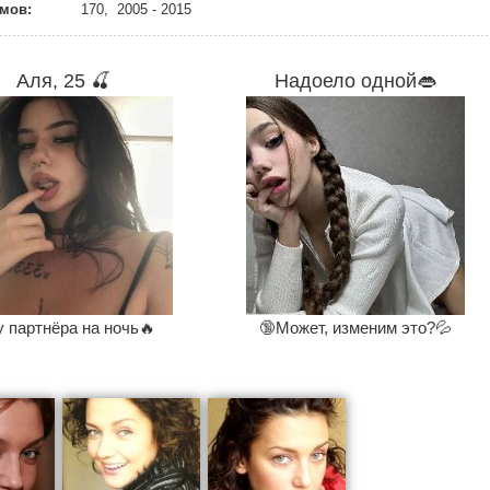
мов:
170, 2005 - 2015
Аля, 25 🍒
Надоело одной👄
 партнёра на ночь🔥
🔞Может, изменим это?💦