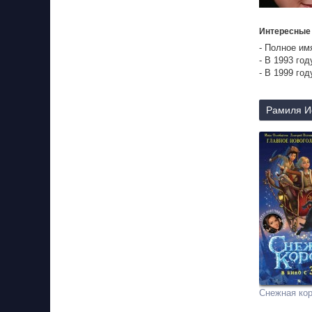
Интересные
- Полное и
- В 1993 го
- В 1999 го
Рамиля Ис
Снежная ко