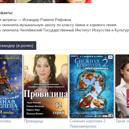
 факты:
мя актрисы — Искандер Рамиля Рифовна.
ду окончила музыкальную школу по классу баяна и хорового пения.
ду окончила Челябинский Государственный Институт Искусства и Культур
кандер (в ролях)
ролева
Провидица
Снежная королева 2:
Такая 
Перезаморозка