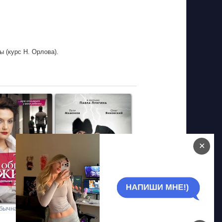
ы (курс Н. Орлова).
✕
обычная жизнь
Царь