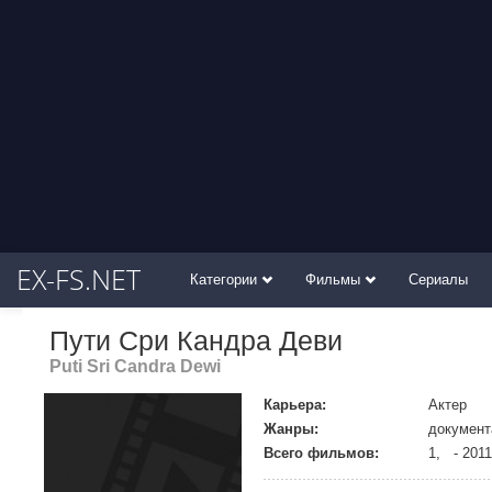
EX-FS.NET
Категории
Фильмы
Сериалы
Пути Сри Кандра Деви
Puti Sri Candra Dewi
Карьера:
Актер
Жанры:
документ
Всего фильмов:
1, - 2011