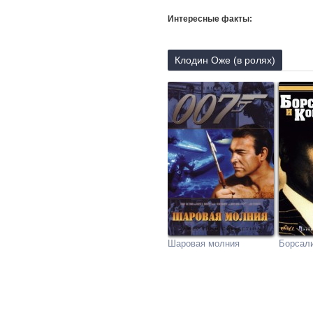
Интересные факты:
Клодин Оже (в ролях)
Шаровая молния
Борсали