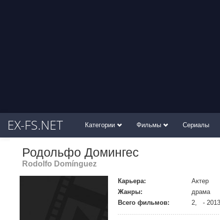
EX-FS.NET
Категории
Фильмы
Сериалы
Родольфо Домингес
Rodolfo Domínguez
Карьера:
Актер
Жанры:
драма
Всего фильмов:
2, - 201