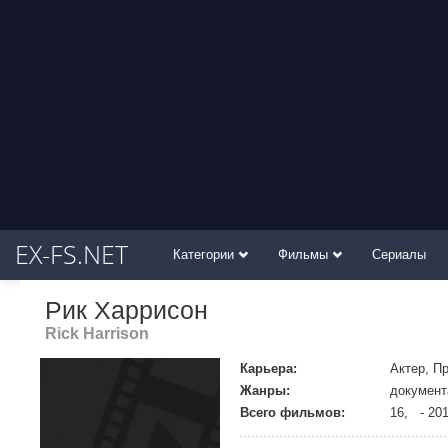
EX-FS.NET
Категории
Фильмы
Сериалы
Рик Харрисон
Rick Harrison
Карьера:
Актер, П
Жанры:
документ
Всего фильмов:
16, - 20