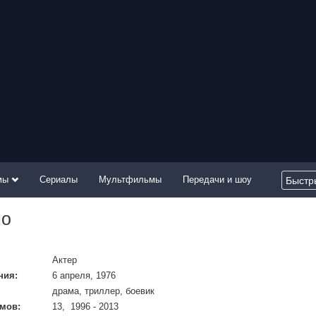
мы
Сериалы
Мультфильмы
Передачи и шоу
но
Актер
ния:
6 апреля, 1976
драма, триллер, боевик
мов:
13, 1996 - 2013