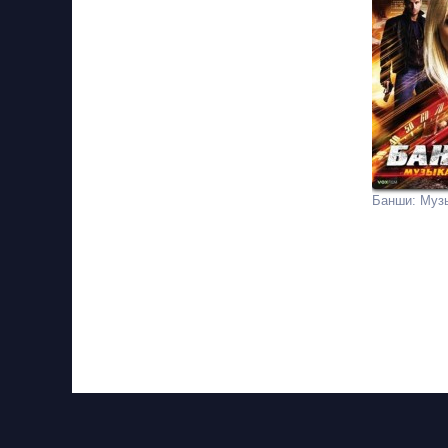
Банши: Муз