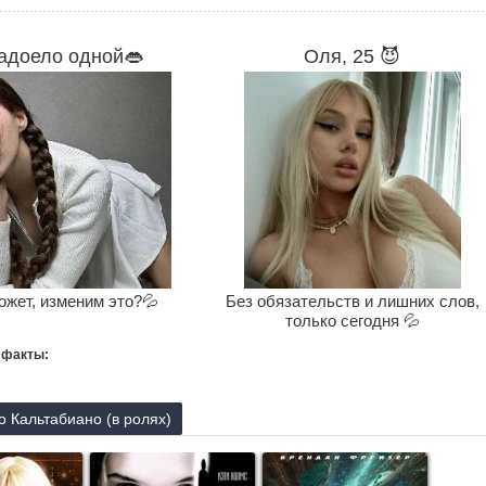
адоело одной👄
Оля, 25 😈
ожет, изменим это?💦
Без обязательств и лишних слов,
только сегодня 💦
 факты:
 Кальтабиано (в ролях)