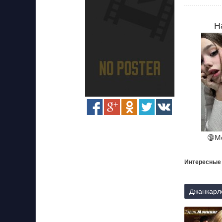
Н
🔞М
Интересные
Джанкарло