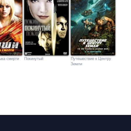
ыка смерти
Покинутый
Путешествие к Центру
Земли