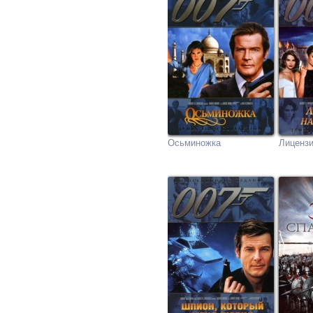
Осьминожка
Лицензи