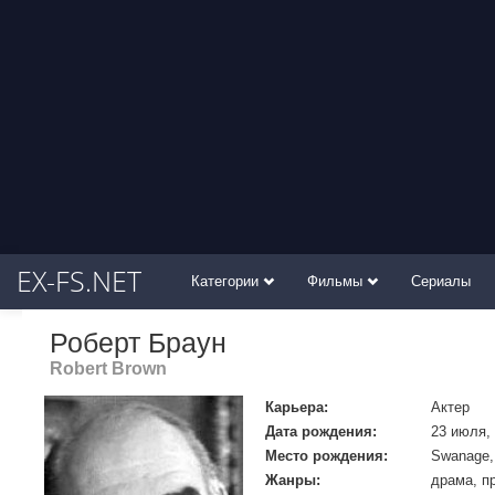
EX-FS.NET
Категории
Фильмы
Сериалы
Роберт Браун
Robert Brown
Карьера:
Актер
Дата рождения:
23 июля,
Место рождения:
Swanage, 
Жанры:
драма, п