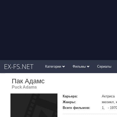
EX-FS.NET
Категории
Фильмы
Сериалы
Пак Адамс
Puck Adams
Карьера:
Актриса
Жанры:
мюзикл, 
Всего фильмов:
1, - 197