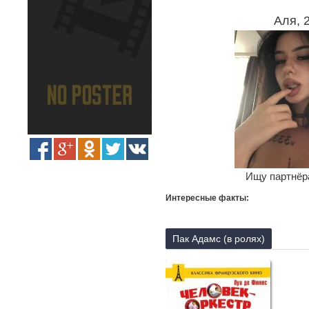
Аля, 
Ищу партнёра
Интересные факты:
Пак Адамс (в ролях)