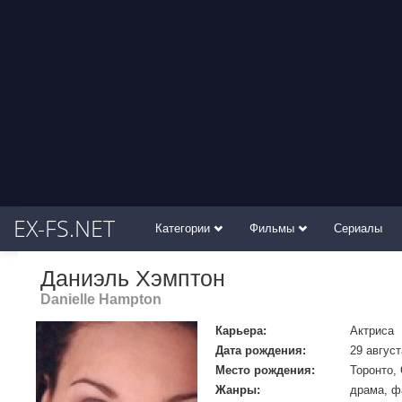
EX-FS.NET
Категории
Фильмы
Сериалы
Даниэль Хэмптон
Danielle Hampton
Карьера:
Актриса
Дата рождения:
29 август
Место рождения:
Торонто,
Жанры:
драма, ф