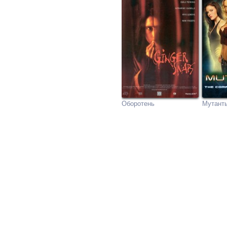
Оборотень
Мутант