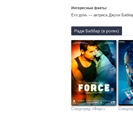
Интересные факты:
Его дочь — актриса Джухи Бабба
Радж Баббар (в ролях)
Спецотряд «Форс»
Спецотр