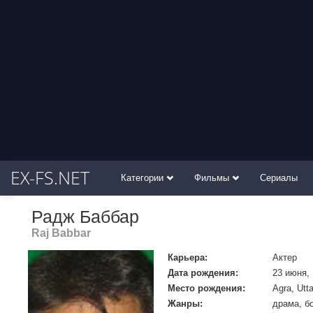
EX-FS.NET
Категории
Фильмы
Сериалы
Радж Баббар
Raj Babbar
Карьера:
Актер
Дата рождения:
23 июня,
Место рождения:
Agra, Utt
Жанры:
драма, б