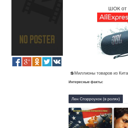
ШОК от 
💲Миллионы товаров из Кита
Интересные факты:
Лен Спэрроухок (в ролях)