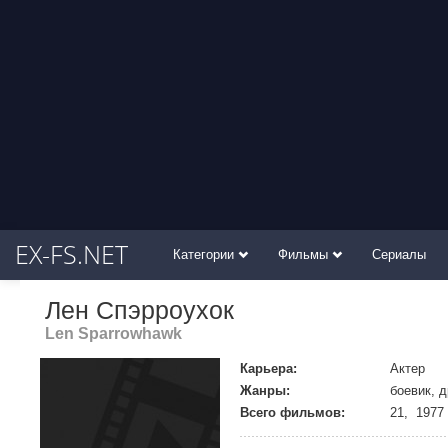
EX-FS.NET
Категории
Фильмы
Сериалы
Лен Спэрроухок
Len Sparrowhawk
Карьера:
Актер
Жанры:
боевик, 
Всего фильмов:
21, 1977 