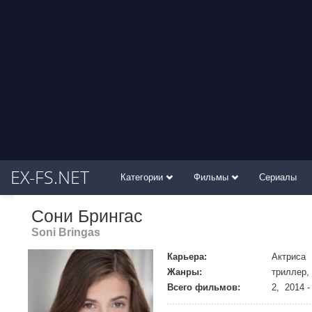
EX-FS.NET
Категории
Фильмы
Сериалы
Сони Брингас
Soni Bringas
Карьера:
Актриса
Жанры:
триллер,
Всего фильмов:
2, 2014 -