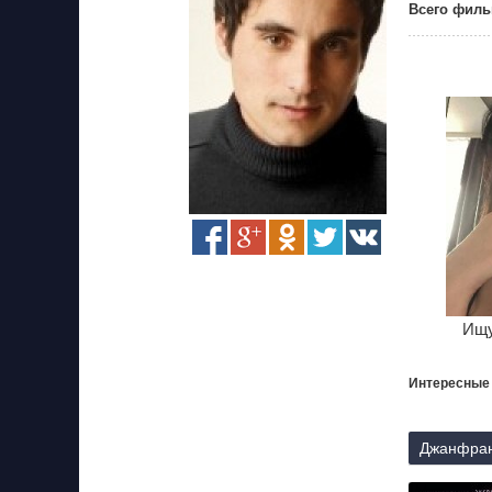
Всего филь
Ищу
Интересные
Джанфран