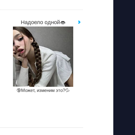
Надоело одной👄
🔞Может, изменим это?💦