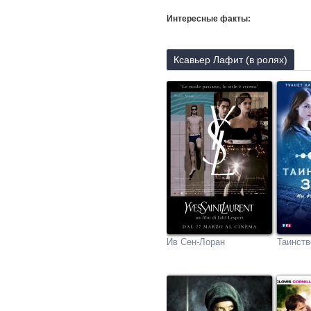
Интересные факты:
Ксавьер Лафит (в ролях)
Ив Сен-Лоран
Таинств