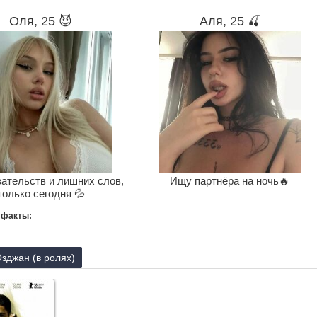
Оля, 25 😈
Аля, 25 🍒
зательств и лишних слов,
Ищу партнёра на ночь🔥
только сегодня 💦
 факты:
зджан (в ролях)