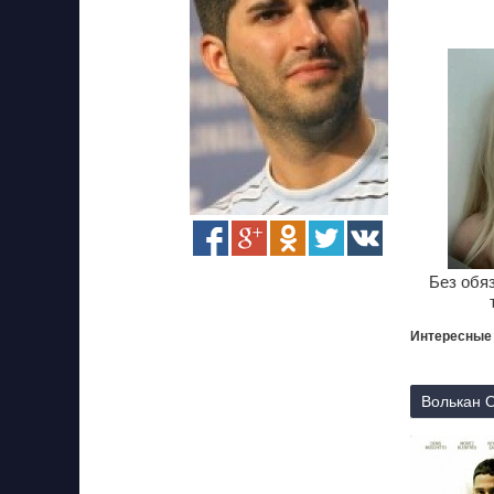
Без обя
Интересные
Волькан О