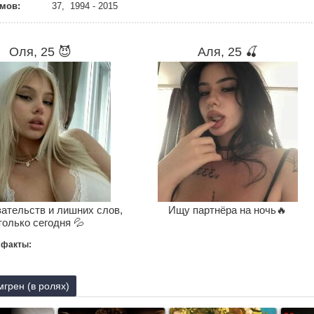
мов:
37, 1994 - 2015
Оля, 25 😈
Аля, 25 🍒
зательств и лишних слов,
Ищу партнёра на ночь🔥
только сегодня 💦
 факты:
грен (в ролях)