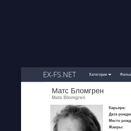
EX-FS.NET
Категории
Филь
Матс Бломгрен
Mats Blomgren
Карьера:
Дата рожде
Место рожд
Жанры: