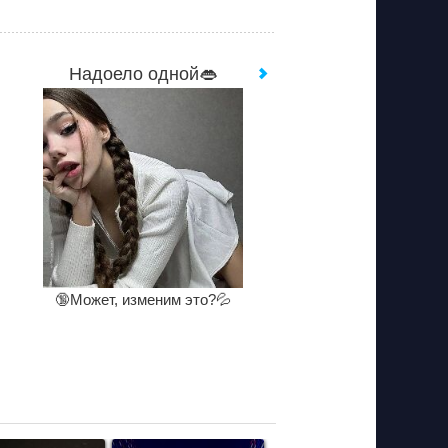
Надоело одной👄
🔞Может, изменим это?💦