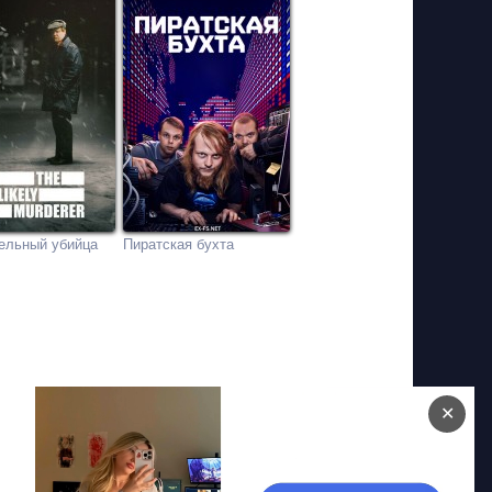
ельный убийца
Пиратская бухта
✕