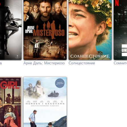
а
Арне Даль: Мистериозо
Солнцестояние
Сомнит