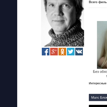
Всего филь
Без обя
Интересные
Матс Блом