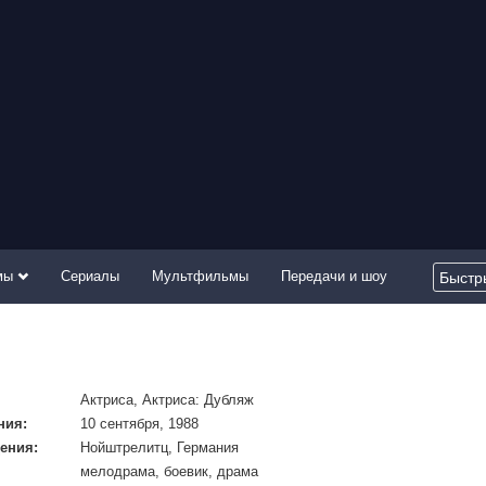
мы
Сериалы
Мультфильмы
Передачи и шоу
Актриса, Актриса: Дубляж
ния:
10 сентября, 1988
ения:
Нойштрелитц, Германия
мелодрама, боевик, драма