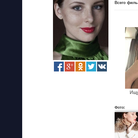
Всего филь
Ищу
Фото: