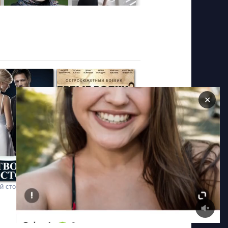
✕
й стороне
Белые волки 2