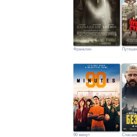
Франклин
Путеше
90 минут
Спасаем