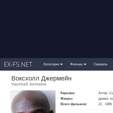
EX-FS.NET
Категории
Фильмы
Сериалы
Воксхолл Джермейн
Vauxhall Jermaine
Карьера:
Актер, С
Жанры:
драма, к
Всего фильмов:
22, 1985 