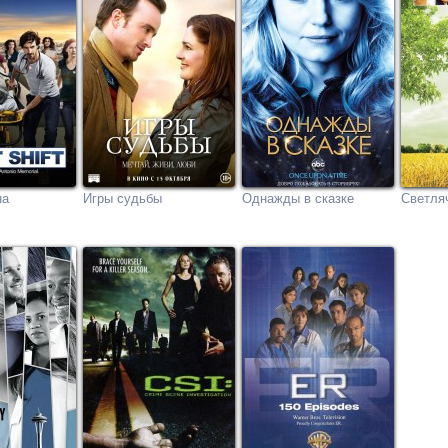
на
Игры судьбы
Однажды в сказке
Светля