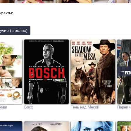
 факты:
чио (в ролях)
юбви
Босх
Тень над Месой
Парни ч