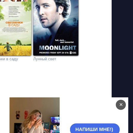
чки в саду
Лунный свет
✕