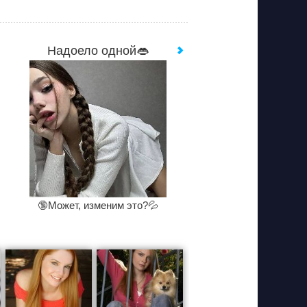
Надоело одной👄
🔞Может, изменим это?💦