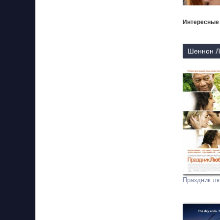
Интересные
Шеннон Лу
Праздник л