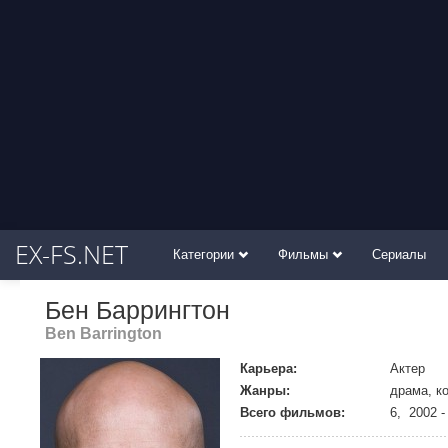
EX-FS.NET
Категории
Фильмы
Сериалы
Бен Баррингтон
Ben Barrington
Карьера:
Актер
Жанры:
драма, к
Всего фильмов:
6, 2002 -