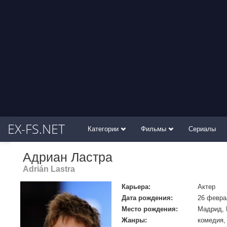
EX-FS.NET
Категории
Фильмы
Сериалы
Адриан Ластра
Adrián Lastra
Карьера:
Актер
Дата рождения:
26 февра
Место рождения:
Мадрид, 
Жанры:
комедия,