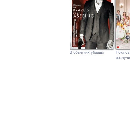
В объятиях убийцы
Пока св
разлучи