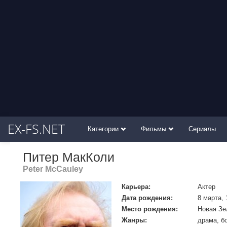
EX-FS.NET
Категории
Фильмы
Сериалы
Питер МакКоли
Peter McCauley
Карьера:
Актер
Дата рождения:
8 марта, 
Место рождения:
Новая Зе
Жанры:
драма, б