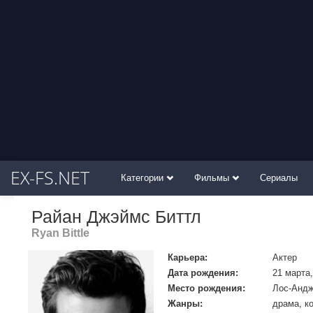
EX-FS.NET
Категории
Фильмы
Сериалы
Райан Джэймс Биттл
Ryan Bittle
Карьера:
Актер
Дата рождения:
21 марта,
Место рождения:
Лос-Анд
Жанры:
драма, к