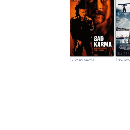
Плохая карма
Неслом