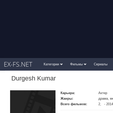
EX-FS.NET
Категории
Фильмы
Сериалы
Durgesh Kumar
Карьера:
Актер
Жанры:
драма, м
Всего фильмов:
2, - 201