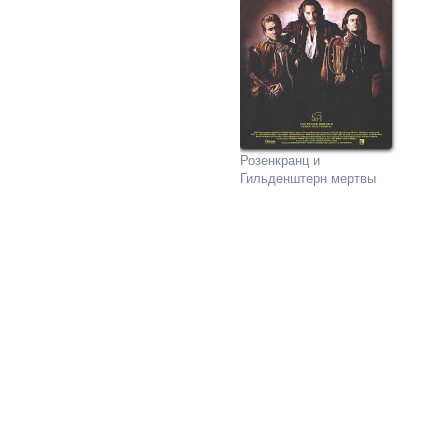
Розенкранц и
Гильденштерн мертвы