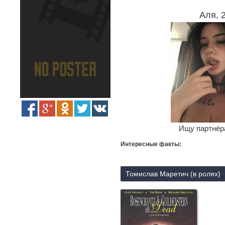
Аля, 
Ищу партнёра
Интересные факты:
Томислав Маретич (в ролях)