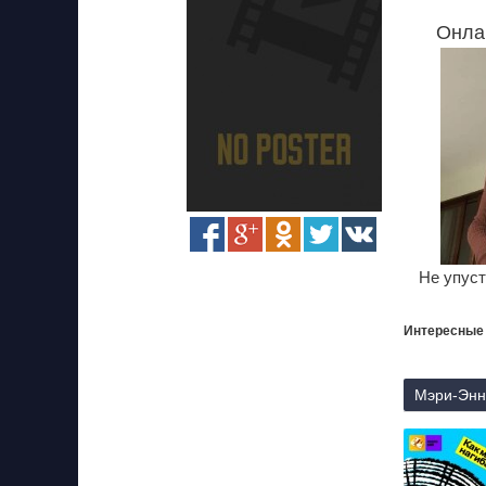
Онла
Не упуст
Интересные
Мэри-Энн