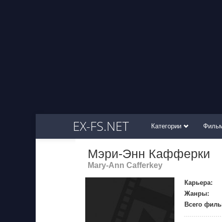
EX-FS.NET
Категории
Филь
Мэри-Энн Кафферки
Mary-Ann Cafferkey
Карьера:
Жанры:
Всего филь