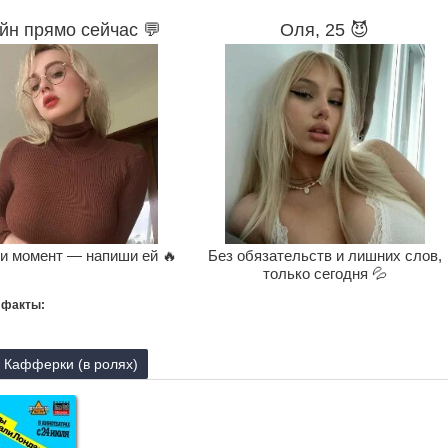
йн прямо сейчас 💬
Оля, 25 😈
и момент — напиши ей 🔥
Без обязательств и лишних слов,
только сегодня 💦
 факты:
 Кафферки (в ролях)