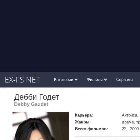
EX-FS.NET
Категории
Фильмы
Сериалы
Дебби Годет
Debby Gaudet
Карьера:
Актриса,
Жанры:
драма, т
Всего фильмов:
22, 2000 