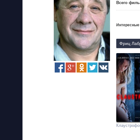
Всего филь
Интересные
Фриц Лабр
Клаустрофо