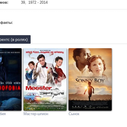
мов:
39, 1972 - 2014
 факты:
ехтс (в ролях)
бия
Мастер-шпион
Сынок