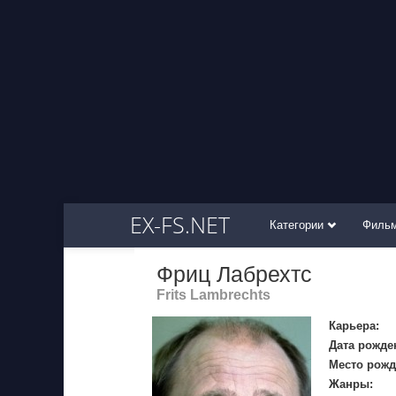
EX-FS.NET
Категории
Филь
Фриц Лабрехтс
Frits Lambrechts
Карьера:
Дата рожде
Место рожд
Жанры: