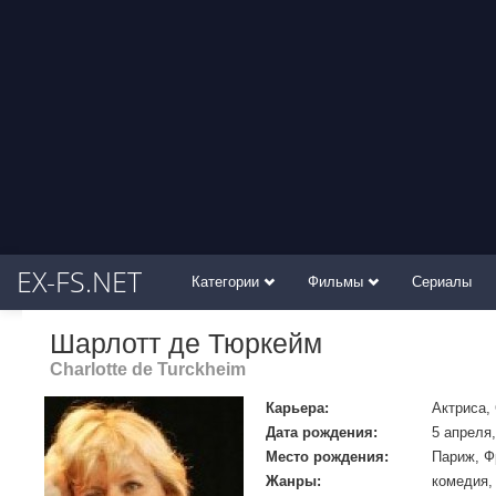
EX-FS.NET
Категории
Фильмы
Сериалы
Шарлотт де Тюркейм
Charlotte de Turckheim
Карьера:
Актриса,
Дата рождения:
5 апреля,
Место рождения:
Париж, Ф
Жанры:
комедия,