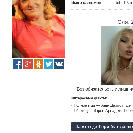
Всего фильмов:
68, 1975 
Оля, 
Без обязательств и лишних
Интересные факты:
- Полное имя — Анн-Шарлотт де Тю
- Её отец — барон Арнэд де Тюр
Шарлотт де Тюркейм (в ролях