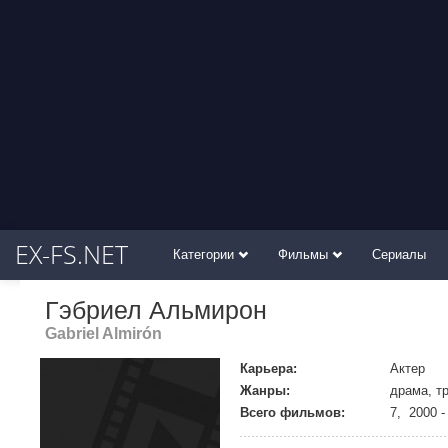
EX-FS.NET
Категории
Фильмы
Сериалы
Гэбриел Альмирон
Gabriel Almirón
Карьера:
Актер
Жанры:
драма, т
Всего фильмов:
7, 2000 -