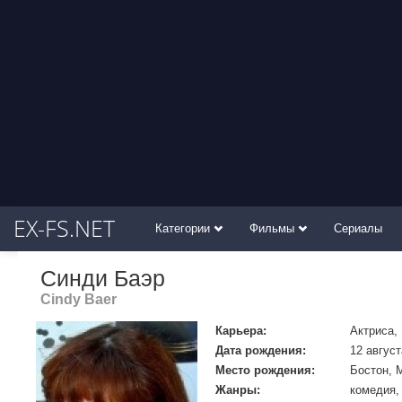
EX-FS.NET
Категории
Фильмы
Сериалы
Синди Баэр
Cindy Baer
Карьера:
Актриса,
Дата рождения:
12 август
Место рождения:
Бостон, 
Жанры:
комедия,