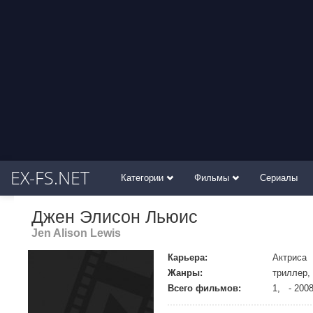
EX-FS.NET
Категории
Фильмы
Сериалы
Джен Элисон Льюис
Jen Alison Lewis
Карьера:
Актриса
Жанры:
триллер,
Всего фильмов:
1, - 200