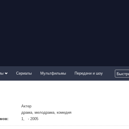
мы
Сериалы
Мультфильмы
Передачи и шоу
Актер
драма, мелодрама, комедия
мов:
1, - 2005