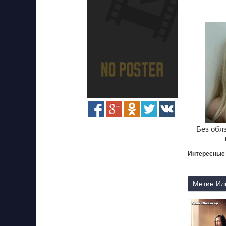
Без обя
Интересные
Метин Или