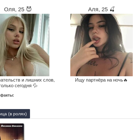
Оля, 25 😈
Аля, 25 🍒
зательств и лишних слов,
Ищу партнёра на ночь🔥
только сегодня 💦
 факты:
ца (в ролях)