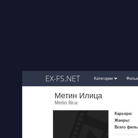
EX-FS.NET
Категории
Филь
Метин Илица
Metin Ilica
Карьера:
Жанры:
Всего филь