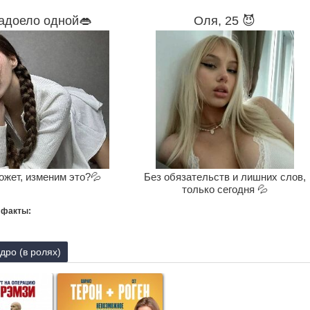
адоело одной👄
Оля, 25 😈
ожет, изменим это?💦
Без обязательств и лишних слов,
только сегодня 💦
 факты:
ро (в ролях)