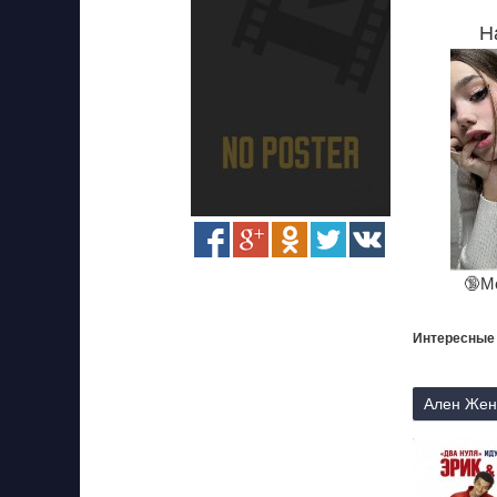
Н
🔞М
Интересные
Ален Женд