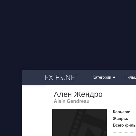
EX-FS.NET
Категории
Филь
Ален Жендро
Alain Gendreau
Карьера:
Жанры:
Всего филь